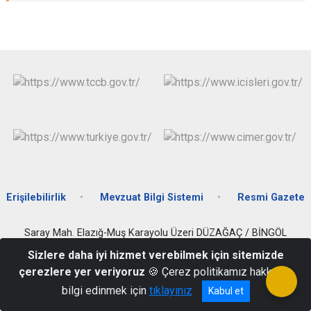
Erişilebilirlik
Mevzuat Bilgi Sistemi
Resmi Gazete
Saray Mah. Elazığ-Muş Karayolu Üzeri DÜZAĞAÇ / BİNGÖL
(0 426) 213 12 27
Sizlere daha iyi hizmet verebilmek için sitemizde
çerezlere yer veriyoruz
🍪 Çerez politikamız hakkında
bilgi edinmek için
tıklayınız
Kabul et